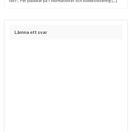
rätt?, Per pladdrar på » Normativitet och kollektivisering […]
Lämna ett svar