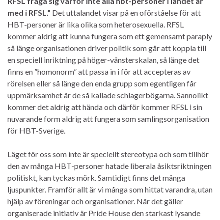
RFSL fråga sig varför inte alla hbt-personer i landet är
med i RFSL.”
Det uttalandet visar på en oförståelse för att
HBT-personer är lika olika som heterosexuella. RFSL
kommer aldrig att kunna fungera som ett gemensamt paraply
så länge organisationen driver politik som går att koppla till
en speciell inriktning på höger-vänsterskalan, så länge det
finns en ”homonorm” att passa in i för att accepteras av
rörelsen eller så länge den enda grupp som egentligen får
uppmärksamhet är de så kallade schlagerbögarna. Sannolikt
kommer det aldrig att hända och därför kommer RFSL i sin
nuvarande form aldrig att fungera som samlingsorganisation
för HBT-Sverige.
Läget för oss som inte är speciellt stereotypa och som tillhör
den av många HBT-personer hatade liberala åsiktsriktningen
politiskt, kan tyckas mörk. Samtidigt finns det många
ljuspunkter. Framför allt är vi många som hittat varandra, utan
hjälp av föreningar och organisationer. När det gäller
organiserade initiativ är Pride House den starkast lysande