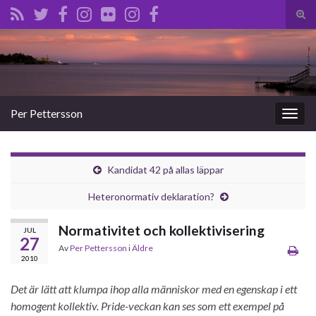
Slå
på/a
Search for:
sökf
Per Pettersson
Slå
på/av
navig
Kandidat 42 på allas läppar
Heteronormativ deklaration?
Normativitet och kollektivisering
JUL
27
Av
Per Pettersson
i
Äldre
2010
Det är lätt att klumpa ihop alla människor med en egenskap i ett
homogent kollektiv. Pride-veckan kan ses som ett exempel på