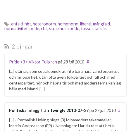
homosexuella relationer".
Idag skriver företrädare för
RFSU och flera
riksdagspartier på
enfald
,
hbt
,
heteronorm
,
homonorm
,
liberal
,
mångfald
,
Brännpunkt om detta. I
normativitet
,
pride
,
rfsl
,
stockholm pride
,
tasso stafilifis
praktiken innebär en sådan
lag att…
2 pingar
Pride <3 « Viktor Tullgren
på
28 juli 2010
#
[…] står jag som socialdemokrat inte bara nära vänsterparitet
och miljöpartiet, utan ofta även folkpartiet och till och med
centerpartiet, hör och häpna till och med moderaterna kan jag
hålla med ibland. […]
Politiska inlägg från Twingly 2010-07-27
på
27 juli 2010
#
[…] · Permalink Linking blogs (3) Minamoderatakarameller,
Martin Andreasson (FP) » Namnlagen: Har du rätt att heta