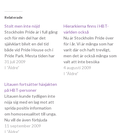
Relaterade
Stolt men inte nöjd
Hierarkierna finns i HBT-
Stockholm Pride är i full gång
världen också
och för min del har det
Nu är Stockholm Pride över
självklart blivit en del tid
för i år. Vi är många som har
både vid Pride House och i
varit där och haft trevligt,
Pride Park. Mesta tiden har
men det är också många som
tillbringats i Folkpartiet
31 juli 2009
valt att inte besöka
liberalernas tält, där vi i HBT-
I ”Äldre”
festivalen eller som varit på
4 augusti 2009
liberaler representerar det
festivalen och känt sig
I ”Äldre”
ledande liberala partiet i
utanför. Anledningen är de
Litauen fortsätter häxjakten
Sverige. Stockholm Pride blir
fördomar och hierarkier som
på HBT-personer
mer och mer…
finns också i den så…
Litauen kunde tydligen inte
nöja sig med en lag mot att
sprida positiv information
om homosexualitet till unga.
Nu vill de även förbjuda
information som "på
11 september 2009
offentlig plats främjar
I ”Äldre”