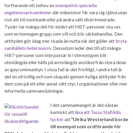
fortfarande ett behov av
exempelvis speciella
ungdomsverksamheter
där människor får vara sig själva utan
risk att bli mobbade eller på andra sätt diskriminerade.
Tyvärr tar många det för intäkt att HBT-personer ska ses
som en homogen grupp som vill och bör särbehandlas. Den
attityden gör idag mer skada än nytta när det gäller att
bryta
samhällets heteronorm
. Dessutom leder den till att många
HBT-personer som inte passar in i stereotypen blir
utestängda eller hålls på armslängds avstånd från stora delar
av gaycommunityn. I vissa fall är det frivilligt, i andra fall är
det en ofrivillig exil som skapats genom kyliga attityder från
dem som på ett eller annat sätt styr, i organisationer eller mer
informella sammanslutningar.
I det sammanhanget är det nästan
komiskt att
läsa att Tasso Stafilidis
tycker
att
”Ulrika Westerlund borde
till exempel som ordförande för