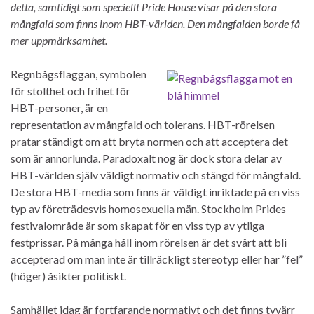
detta, samtidigt som speciellt Pride House visar på den stora
mångfald som finns inom HBT-världen. Den mångfalden borde få
mer uppmärksamhet.
Regnbågsflaggan, symbolen
för stolthet och frihet för
HBT-personer, är en
representation av mångfald och tolerans. HBT-rörelsen
pratar ständigt om att bryta normen och att acceptera det
som är annorlunda. Paradoxalt nog är dock stora delar av
HBT-världen själv väldigt normativ och stängd för mångfald.
De stora HBT-media som finns är väldigt inriktade på en viss
typ av företrädesvis homosexuella män. Stockholm Prides
festivalområde är som skapat för en viss typ av ytliga
festprissar. På många håll inom rörelsen är det svårt att bli
accepterad om man inte är tillräckligt stereotyp eller har ”fel”
(höger) åsikter politiskt.
Samhället idag är fortfarande normativt och det finns tyvärr