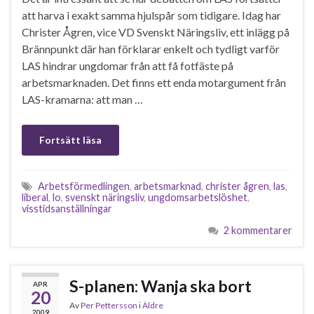
att harva i exakt samma hjulspår som tidigare. Idag har
Christer Ågren, vice VD Svenskt Näringsliv, ett inlägg på
Brännpunkt där han förklarar enkelt och tydligt varför
LAS hindrar ungdomar från att få fotfäste på
arbetsmarknaden. Det finns ett enda motargument från
LAS-kramarna: att man …
Fortsätt läsa
Arbetsförmedlingen
,
arbetsmarknad
,
christer ågren
,
las
,
liberal
,
lo
,
svenskt näringsliv
,
ungdomsarbetslöshet
,
visstidsanställningar
2 kommentarer
S-planen: Wanja ska bort
APR
20
Av
Per Pettersson
i
Äldre
2009