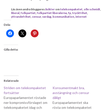
Läs även andra bloggares
åsikter
om
telekompaketet
,
olle schmidt
,
liberal
,
folkpartiet
,
folkpartiet liberalerna
,
fp
,
tryckfrihet
,
yttrandefrihet
,
censur
,
vardag
,
kommunikation
,
internet
Dela:
Gilla detta:
Relaterade
Striden om telekompaketet
Konsumentmakt bra,
fortsätter
avstängning och censur
Europaparlamentet röstade
dåligt
ner kompromissförslaget om
Europaparlamentet ska
telekompaketet idag och
rösta om telekompaketet