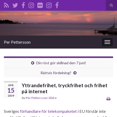
Slå
på/a
Search for:
sökf
Per Pettersson
Slå
på/av
navig
Din röst gör skillnad den 7 juni!
Rättvis fördelning?
Yttrandefrihet, tryckfrihet och frihet
APR
15
på internet
2009
Av
Per Pettersson
i
Äldre
Sveriges
förhandlare för telekompaketet
i EU förstår inte