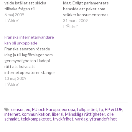
valde istället att skicka
idag. Enligt parlamentets
tillbaka frågan till
hemsida ett paket som
ministerrådet. Det var den
6 maj 2009
stärker konsumenternas
liberala partigruppen, som
I ”Äldre”
rättigheter. För alla som ser
31 mars 2009
Folkpartiet liberalerna och
de delar som inte handlar om
I ”Äldre”
Centerpartiet tillhör, som
att byta operatörer och ha
Franska internetanvändare
avgjorde frågan. Olle
en öppnare marknad inom
kan bli urkopplade
Schmidt, Folkpartiets
EU är paketet också ett hot
Franska senaten röstade
parlamentariker, beskriver
mot medborgerliga fri- och
idag ja till lagförslaget som
det som en seger för
rättigheter. Eva-Britt
ger myndigheten Hadopi
rättssäkerheten på internet.
Svensson från
rätt att kräva att
Olle Schmidt har på sin
vänsterpartiet fick…
internetoperatörer stänger
blogg kommenterat…
av användare som laddat
13 maj 2009
upp eller ner
I ”Äldre”
upphovsrättsskyddat
material utan tillstånd.
Avstängningen kan vara upp
till ett år. EU-parlamentet
censur
,
eu
,
EU och Europa
,
europa
,
folkpartiet
,
fp
,
FP & LUF
,
fällde å sin sida förra veckan
internet
,
kommunikation
,
liberal
,
Mänskliga rättigheter
,
olle
schmidt
,
telekompaketet
,
tryckfrihet
,
vardag
,
yttrandefrihet
telekompaketet med
anledning av att detta inte
uttryckligen…