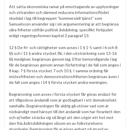
Att sätta ekonomiska ramar på emottagande av upplysningar
och yttranden och därmed reducera informationsflödet
skyddat i lag till begreppet ”kommersiell tjänst” som
Samuelsson använder sig i sin argumentering är att begränsa
våra friheter utifrån politisk åskådning, specifikt förbjudet
enligt regeringsformen kapitel 2 paragraf 13.
12 § De fri- och rättigheter som avses i 1 § 1-5 samt i 6 och 8
§§ och i 11 § andra stycket får, i den utsträckning som 13-16
§§ medgiver, begränsas genom lag. Efter bemyndigande i lag
får de begränsas genom annan författning i de fall som anges i
8 kap. 7 § första stycket 7 och 10 §. I samma ordning får
mötesfriheten och demonstrationsfriheten begränsas även i
de fall som anges i 14 § första stycket andra meningen.
Begränsning som avses i första stycket får göras endast för
att tillgodose ändamål som är godtagbart i ett demokratiskt
samhälle. Begränsningen får aldrig gå utöver vad som är
nödvändigt med hänsyn till det ändamål som har föranlett den
och ej heller sträcka sig så långt att den utgör ett hot mot
den fria åsiktsbildningen såsom en av folkstyrelsens
grundvalar. Begränsning får ej göras enbart på grund av