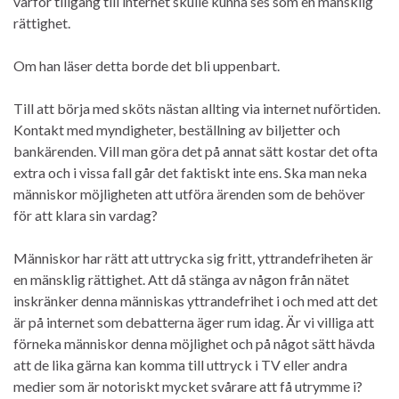
varför tillgång till internet skulle kunna ses som en mänsklig
rättighet.
Om han läser detta borde det bli uppenbart.
Till att börja med sköts nästan allting via internet nuförtiden.
Kontakt med myndigheter, beställning av biljetter och
bankärenden. Vill man göra det på annat sätt kostar det ofta
extra och i vissa fall går det faktiskt inte ens. Ska man neka
människor möjligheten att utföra ärenden som de behöver
för att klara sin vardag?
Människor har rätt att uttrycka sig fritt, yttrandefriheten är
en mänsklig rättighet. Att då stänga av någon från nätet
inskränker denna människas yttrandefrihet i och med att det
är på internet som debatterna äger rum idag. Är vi villiga att
förneka människor denna möjlighet och på något sätt hävda
att de lika gärna kan komma till uttryck i TV eller andra
medier som är notoriskt mycket svårare att få utrymme i?