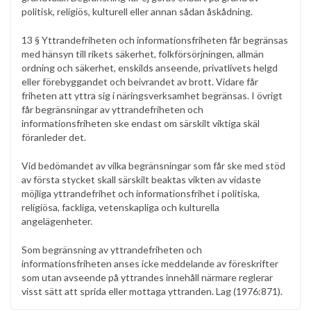
politisk, religiös, kulturell eller annan sådan åskådning.
13 § Yttrandefriheten och informationsfriheten får begränsas
med hänsyn till rikets säkerhet, folkförsörjningen, allmän
ordning och säkerhet, enskilds anseende, privatlivets helgd
eller förebyggandet och beivrandet av brott. Vidare får
friheten att yttra sig i näringsverksamhet begränsas. I övrigt
får begränsningar av yttrandefriheten och
informationsfriheten ske endast om särskilt viktiga skäl
föranleder det.
Vid bedömandet av vilka begränsningar som får ske med stöd
av första stycket skall särskilt beaktas vikten av vidaste
möjliga yttrandefrihet och informationsfrihet i politiska,
religiösa, fackliga, vetenskapliga och kulturella
angelägenheter.
Som begränsning av yttrandefriheten och
informationsfriheten anses icke meddelande av föreskrifter
som utan avseende på yttrandes innehåll närmare reglerar
visst sätt att sprida eller mottaga yttranden. Lag (1976:871).