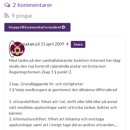
2 kommentarer
9 pingar
Hoppa till kommentarformuläret
jonatan
på
15 april 2009
#
Svara
Med tanke på den samhällsbärande funktion Internet har idag
skulle den typ kontroll calandrella pratar om bryta mot
Regeringsformen 2kap 1 § punkt 2.
2 kap. Grundläggande fri- och rättigheter
1 § Varje medborgare är gentemot det allmänna tillförsäkrad
1. yttrandefrihet: frihet att i tal, skrift eller bild eller på annat
sätt meddela upplysningar samt uttrycka tankar, åsikter och
känslor,
2. informationsfrihet: frihet att inhämta och mottaga
upplysningar samt att i övrigt taga del av andras yttranden,…