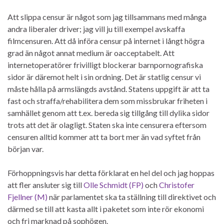
Att slippa censur är något som jag tillsammans med många
andra liberaler driver; jag vill ju till exempel avskaffa
filmcensuren. Att då införa censur på internet i långt högra
grad än något annat medium är oacceptabelt. Att
internetoperatörer frivilligt blockerar barnpornografiska
sidor är däremot helt i sin ordning. Det är statlig censur vi
måste hålla på armslängds avstånd. Statens uppgift är att ta
fast och straffa/rehabilitera dem som missbrukar friheten i
samhället genom att t.ex. bereda sig tillgång till dylika sidor
trots att det är olagligt. Staten ska inte censurera eftersom
censuren alltid kommer att ta bort mer än vad syftet från
början var.
Förhoppningsvis har detta förklarat en hel del och jag hoppas
att fler ansluter sig till
Olle Schmidt (FP)
och
Christofer
Fjellner (M)
när parlamentet ska ta ställning till direktivet och
därmed se till att kasta allt i paketet som inte rör ekonomi
och fri marknad på sophögen.